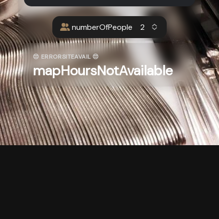
numberOfPeople
😔 ERRORSITEAVAIL 😔
mapHoursNotAvailable