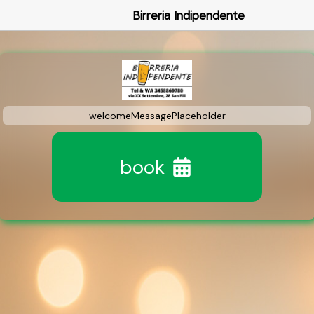
Birreria Indipendente
welcomeMessagePlaceholder
book