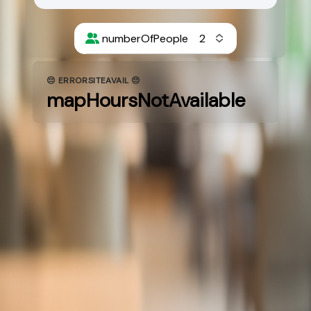
numberOfPeople
😔 ERRORSITEAVAIL 😔
mapHoursNotAvailable